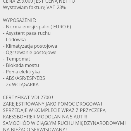
CENA 299.000 JEST CENĄ NETTO
Wystawiam fakturę VAT 23%
WYPOSAŻENIE:
- Norma emisji spalin ( EURO 6)
- Asystent pasa ruchu
- Lodówka
- Klimatyzacja postojowa
- Ogrzewanie postojowe
- Tempomat
- Blokada mostu
- Pełna elektryka
- ABS/ASR/ESP/EBS
- 2x WCIĄGARKA
CERTYFIKAT VDI 2700 !
ZAREJESTROWANY JAKO POMOC DROGOWA !
SPRZEDAJE W KOMPLECIE WRAZ Z PRZYCZEPĄ
KAESSBOHRER MODOLAN NA 5 AUT !!!
SAMOCHÓD W CIĄGŁYM RUCHU MIĘDZYNARODOWYM !
NA BIEŻĄCO SERWISOWANY !