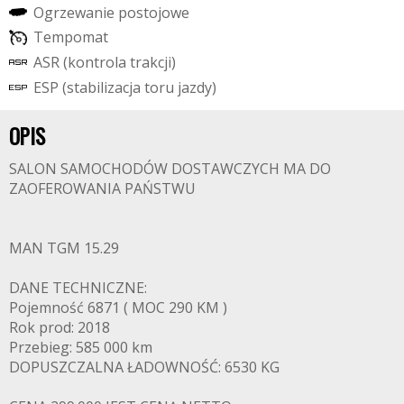
O
g
r
z
e
w
a
n
i
e
p
o
s
t
o
j
o
w
e
T
e
m
p
o
m
a
t
A
S
R
(
k
o
n
t
r
o
l
a
t
r
a
k
c
j
i
)
E
S
P
(
s
t
a
b
i
l
i
z
a
c
j
a
t
o
r
u
j
a
z
d
y
)
OPIS
SALON SAMOCHODÓW DOSTAWCZYCH MA DO
ZAOFEROWANIA PAŃSTWU
MAN TGM 15.29
DANE TECHNICZNE:
Pojemność 6871 ( MOC 290 KM )
Rok prod: 2018
Przebieg: 585 000 km
DOPUSZCZALNA ŁADOWNOŚĆ: 6530 KG