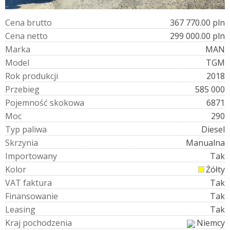
C
e
n
a
b
r
u
t
t
o
367 770.00 pln
C
e
n
a
n
e
t
t
o
299 000.00 pln
M
a
r
k
a
MAN
M
o
d
e
l
TGM
R
o
k
p
r
o
d
u
k
c
j
i
2018
P
r
z
e
b
i
e
g
585 000
P
o
j
e
m
n
o
ś
ć
s
k
o
k
o
w
a
6871
M
o
c
290
T
y
p
p
a
l
i
w
a
Diesel
S
k
r
z
y
n
i
a
Manualna
I
m
p
o
r
t
o
w
a
n
y
Tak
K
o
l
o
r
Żółty
V
A
T
f
a
k
t
u
r
a
Tak
F
i
n
a
n
s
o
w
a
n
i
e
Tak
L
e
a
s
i
n
g
Tak
K
r
a
j
p
o
c
h
o
d
z
e
n
i
a
Niemcy