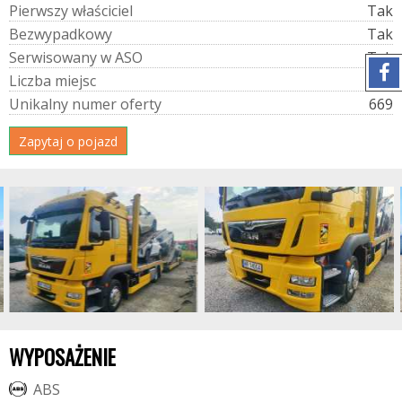
P
i
e
r
w
s
z
y
w
ł
a
ś
c
i
c
i
e
l
Tak
B
e
z
w
y
p
a
d
k
o
w
y
Tak
S
e
r
w
i
s
o
w
a
n
y
w
A
S
O
Tak
L
i
c
z
b
a
m
i
e
j
s
c
2
U
n
i
k
a
l
n
y
n
u
m
e
r
o
f
e
r
t
y
669
Zapytaj o pojazd
WYPOSAŻENIE
A
B
S