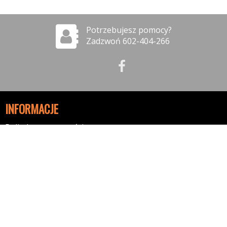
Potrzebujesz pomocy?
Zadzwoń 602-404-266
INFORMACJE
Polityka prywatności
Polityka cookies
Klauzula informacyjna RODO
Reklamacje
GODZINY OTWARCIA
08:00-17:00 - Poniedziałek
08:00-17:00 - Wtorek
08:00-17:00 - Środa