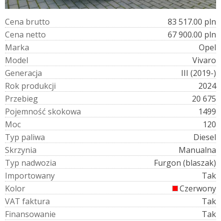
C
e
n
a
b
r
u
t
t
o
83 517.00 pln
C
e
n
a
n
e
t
t
o
67 900.00 pln
M
a
r
k
a
Opel
M
o
d
e
l
Vivaro
G
e
n
e
r
a
c
j
a
III (2019-)
R
o
k
p
r
o
d
u
k
c
j
i
2024
P
r
z
e
b
i
e
g
20 675
P
o
j
e
m
n
o
ś
ć
s
k
o
k
o
w
a
1499
M
o
c
120
T
y
p
p
a
l
i
w
a
Diesel
S
k
r
z
y
n
i
a
Manualna
T
y
p
n
a
d
w
o
z
i
a
Furgon (blaszak)
I
m
p
o
r
t
o
w
a
n
y
Tak
K
o
l
o
r
Czerwony
V
A
T
f
a
k
t
u
r
a
Tak
F
i
n
a
n
s
o
w
a
n
i
e
Tak