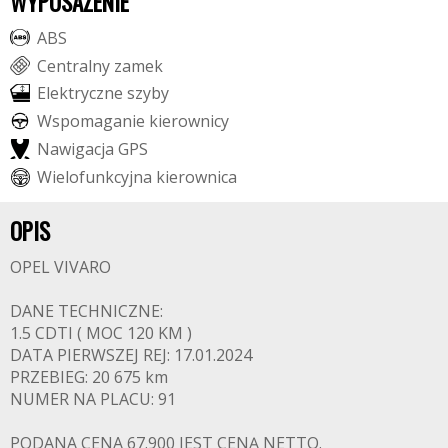
WYPOSAŻENIE
A
B
S
C
e
n
t
r
a
l
n
y
z
a
m
e
k
E
l
e
k
t
r
y
c
z
n
e
s
z
y
b
y
W
s
p
o
m
a
g
a
n
i
e
k
i
e
r
o
w
n
i
c
y
N
a
w
i
g
a
c
j
a
G
P
S
W
i
e
l
o
f
u
n
k
c
y
j
n
a
k
i
e
r
o
w
n
i
c
a
OPIS
OPEL VIVARO
DANE TECHNICZNE:
1.5 CDTI ( MOC 120 KM )
DATA PIERWSZEJ REJ: 17.01.2024
PRZEBIEG: 20 675 km
NUMER NA PLACU: 91
PODANA CENA 67.900 JEST CENĄ NETTO.