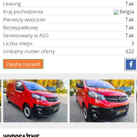
L
e
a
s
i
n
g
Tak
K
r
a
j
p
o
c
h
o
d
z
e
n
i
a
Belgia
P
i
e
r
w
s
z
y
w
ł
a
ś
c
i
c
i
e
l
Tak
B
e
z
w
y
p
a
d
k
o
w
y
Tak
S
e
r
w
i
s
o
w
a
n
y
w
A
S
O
Tak
L
i
c
z
b
a
m
i
e
j
s
c
3
U
n
i
k
a
l
n
y
n
u
m
e
r
o
f
e
r
t
y
622
Zapytaj o pojazd