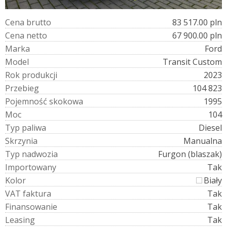
C
e
n
a
b
r
u
t
t
o
83 517.00 pln
C
e
n
a
n
e
t
t
o
67 900.00 pln
M
a
r
k
a
Ford
M
o
d
e
l
Transit Custom
R
o
k
p
r
o
d
u
k
c
j
i
2023
P
r
z
e
b
i
e
g
104 823
P
o
j
e
m
n
o
ś
ć
s
k
o
k
o
w
a
1995
M
o
c
104
T
y
p
p
a
l
i
w
a
Diesel
S
k
r
z
y
n
i
a
Manualna
T
y
p
n
a
d
w
o
z
i
a
Furgon (blaszak)
I
m
p
o
r
t
o
w
a
n
y
Tak
K
o
l
o
r
Biały
V
A
T
f
a
k
t
u
r
a
Tak
F
i
n
a
n
s
o
w
a
n
i
e
Tak
L
e
a
s
i
n
g
Tak