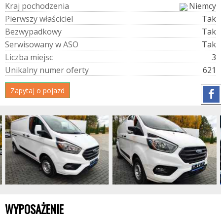
K
r
a
j
p
o
c
h
o
d
z
e
n
i
a
Niemcy
P
i
e
r
w
s
z
y
w
ł
a
ś
c
i
c
i
e
l
Tak
B
e
z
w
y
p
a
d
k
o
w
y
Tak
S
e
r
w
i
s
o
w
a
n
y
w
A
S
O
Tak
L
i
c
z
b
a
m
i
e
j
s
c
3
U
n
i
k
a
l
n
y
n
u
m
e
r
o
f
e
r
t
y
621
Zapytaj o pojazd
WYPOSAŻENIE