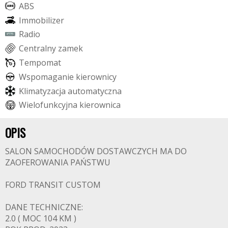
A
B
S
I
m
m
o
b
i
l
i
z
e
r
R
a
d
i
o
C
e
n
t
r
a
l
n
y
z
a
m
e
k
T
e
m
p
o
m
a
t
W
s
p
o
m
a
g
a
n
i
e
k
i
e
r
o
w
n
i
c
y
K
l
i
m
a
t
y
z
a
c
j
a
a
u
t
o
m
a
t
y
c
z
n
a
W
i
e
l
o
f
u
n
k
c
y
j
n
a
k
i
e
r
o
w
n
i
c
a
OPIS
SALON SAMOCHODÓW DOSTAWCZYCH MA DO
ZAOFEROWANIA PAŃSTWU
FORD TRANSIT CUSTOM
DANE TECHNICZNE:
2.0 ( MOC 104 KM )