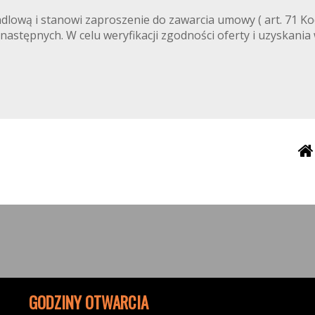
ndlową i stanowi zaproszenie do zawarcia umowy ( art. 71 Ko
 następnych. W celu weryfikacji zgodności oferty i uzyskania
GODZINY OTWARCIA