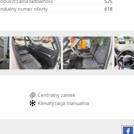
D
o
p
u
s
z
c
z
a
l
n
a
ł
a
d
o
w
n
o
ś
ć
525
U
n
i
k
a
l
n
y
n
u
m
e
r
o
f
e
r
t
y
618
C
e
n
t
r
a
l
n
y
z
a
m
e
k
K
l
i
m
a
t
y
z
a
c
j
a
m
a
n
u
a
l
n
a