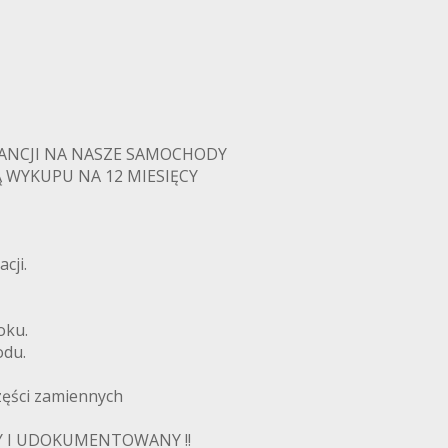
RANCJI NA NASZE SAMOCHODY
 WYKUPU NA 12 MIESIĘCY
cji.
oku.
odu.
zęści zamiennych
Y I UDOKUMENTOWANY !!