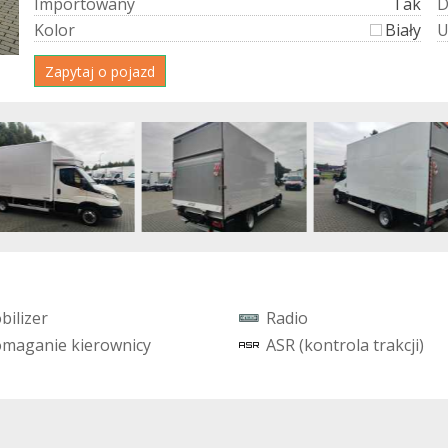
I
m
p
o
r
t
o
w
a
n
y
Tak
K
o
l
o
r
Biały
Zapytaj o pojazd
o
b
i
l
i
z
e
r
R
a
d
i
o
o
m
a
g
a
n
i
e
k
i
e
r
o
w
n
i
c
y
A
S
R
(
k
o
n
t
r
o
l
a
t
r
a
k
c
j
i
)