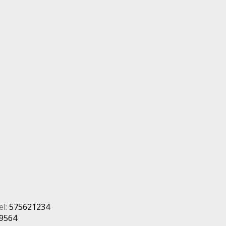
el:
575621234
9564