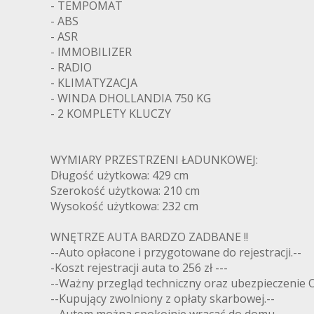
- TEMPOMAT
- ABS
- ASR
- IMMOBILIZER
- RADIO
- KLIMATYZACJA
- WINDA DHOLLANDIA 750 KG
- 2 KOMPLETY KLUCZY
WYMIARY PRZESTRZENI ŁADUNKOWEJ:
Długość użytkowa: 429 cm
Szerokość użytkowa: 210 cm
Wysokość użytkowa: 232 cm
WNĘTRZE AUTA BARDZO ZADBANE !!
--Auto opłacone i przygotowane do rejestracji.--
-Koszt rejestracji auta to 256 zł ---
--Ważny przegląd techniczny oraz ubezpieczenie 
--Kupujący zwolniony z opłaty skarbowej.--
--Autem można spokojnie wracać do domu.--