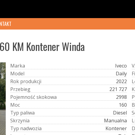
NTAKT
160 KM Kontener Winda
M
a
r
k
a
Iveco
V
M
o
d
e
l
Daily
F
R
o
k
p
r
o
d
u
k
c
j
i
2022
L
P
r
z
e
b
i
e
g
221 727
K
P
o
j
e
m
n
o
ś
ć
s
k
o
k
o
w
a
2998
P
M
o
c
160
B
T
y
p
p
a
l
i
w
a
Diesel
S
S
k
r
z
y
n
i
a
Manualna
L
T
y
p
n
a
d
w
o
z
i
a
Kontener