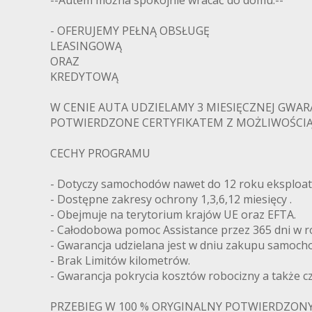
- OFERUJEMY PEŁNĄ OBSŁUGĘ
LEASINGOWĄ
ORAZ
KREDYTOWĄ
W CENIE AUTA UDZIELAMY 3 MIESIĘCZNEJ GWA
POTWIERDZONE CERTYFIKATEM Z MOŻLIWOŚCIĄ
CECHY PROGRAMU
- Dotyczy samochodów nawet do 12 roku eksploata
- Dostępne zakresy ochrony 1,3,6,12 miesięcy .
- Obejmuje na terytorium krajów UE oraz EFTA.
- Całodobowa pomoc Assistance przez 365 dni w r
- Gwarancja udzielana jest w dniu zakupu samoch
- Brak Limitów kilometrów.
- Gwarancja pokrycia kosztów robocizny a także c
PRZEBIEG W 100 % ORYGINALNY POTWIERDZON