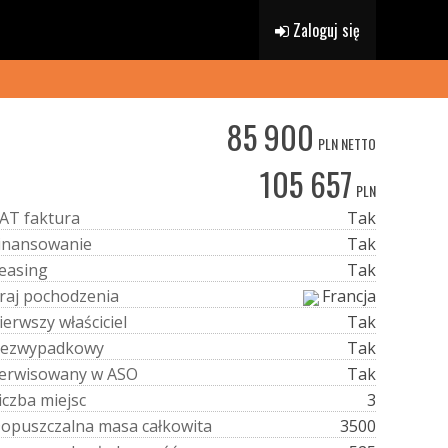
Zaloguj się
85 900
PLN NETTO
105 657
PLN
A
T
f
a
k
t
u
r
a
Tak
i
n
a
n
s
o
w
a
n
i
e
Tak
e
a
s
i
n
g
Tak
r
a
j
p
o
c
h
o
d
z
e
n
i
a
Francja
i
e
r
w
s
z
y
w
ł
a
ś
c
i
c
i
e
l
Tak
e
z
w
y
p
a
d
k
o
w
y
Tak
e
r
w
i
s
o
w
a
n
y
w
A
S
O
Tak
i
c
z
b
a
m
i
e
j
s
c
3
D
o
p
u
s
z
c
z
a
l
n
a
m
a
s
a
c
a
ł
k
o
w
i
t
a
3500