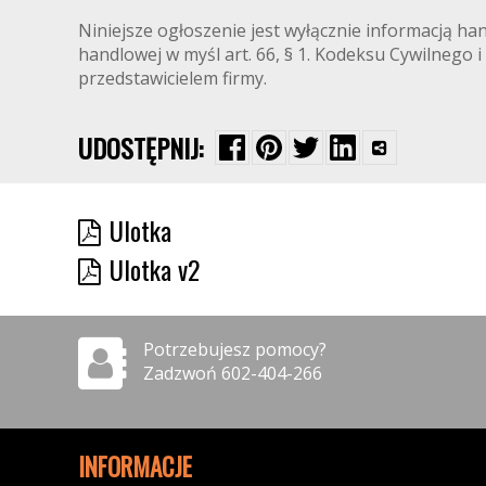
Niniejsze ogłoszenie jest wyłącznie informacją ha
handlowej w myśl art. 66, § 1. Kodeksu Cywilnego i
przedstawicielem firmy.
UDOSTĘPNIJ:
Ulotka
Ulotka v2
Potrzebujesz pomocy?
Zadzwoń 602-404-266
INFORMACJE