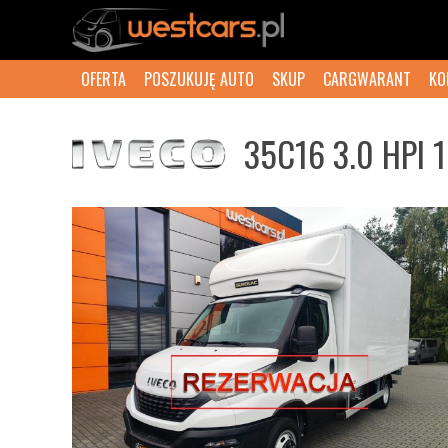
OFERTA
POSZUKUJĘ AUTO
SKUP
CARGWARANT
KO
35C16 3.0 HPI 