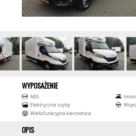
WYPOSAŻENIE
A
B
S
I
m
m
E
l
e
k
t
r
y
c
z
n
e
s
z
y
b
y
W
s
p
W
i
e
l
o
f
u
n
k
c
y
j
n
a
k
i
e
r
o
w
n
i
c
a
OPIS