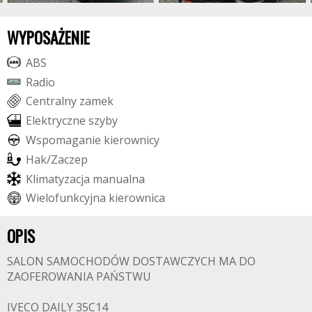
WYPOSAŻENIE
A
B
S
R
a
d
i
o
C
e
n
t
r
a
l
n
y
z
a
m
e
k
E
l
e
k
t
r
y
c
z
n
e
s
z
y
b
y
W
s
p
o
m
a
g
a
n
i
e
k
i
e
r
o
w
n
i
c
y
H
a
k
/
Z
a
c
z
e
p
K
l
i
m
a
t
y
z
a
c
j
a
m
a
n
u
a
l
n
a
W
i
e
l
o
f
u
n
k
c
y
j
n
a
k
i
e
r
o
w
n
i
c
a
OPIS
SALON SAMOCHODÓW DOSTAWCZYCH MA DO
ZAOFEROWANIA PAŃSTWU
IVECO DAILY 35C14