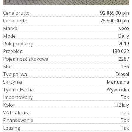
C
e
n
a
b
r
u
t
t
o
92 865.00 pln
C
e
n
a
n
e
t
t
o
75 500.00 pln
M
a
r
k
a
Iveco
M
o
d
e
l
Daily
R
o
k
p
r
o
d
u
k
c
j
i
2019
P
r
z
e
b
i
e
g
180 022
P
o
j
e
m
n
o
ś
ć
s
k
o
k
o
w
a
2287
M
o
c
136
T
y
p
p
a
l
i
w
a
Diesel
S
k
r
z
y
n
i
a
Manualna
T
y
p
n
a
d
w
o
z
i
a
Wywrotka
I
m
p
o
r
t
o
w
a
n
y
Tak
K
o
l
o
r
Biały
V
A
T
f
a
k
t
u
r
a
Tak
F
i
n
a
n
s
o
w
a
n
i
e
Tak
L
e
a
s
i
n
g
Tak