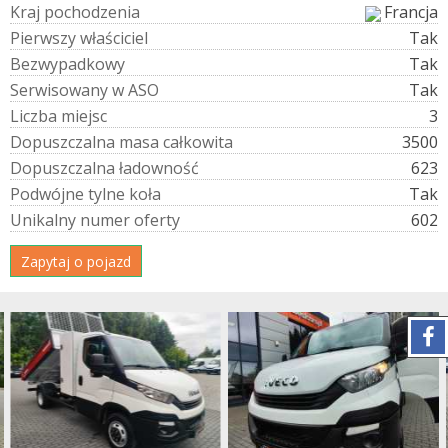
K
r
a
j
p
o
c
h
o
d
z
e
n
i
a
Francja
P
i
e
r
w
s
z
y
w
ł
a
ś
c
i
c
i
e
l
Tak
B
e
z
w
y
p
a
d
k
o
w
y
Tak
S
e
r
w
i
s
o
w
a
n
y
w
A
S
O
Tak
L
i
c
z
b
a
m
i
e
j
s
c
3
D
o
p
u
s
z
c
z
a
l
n
a
m
a
s
a
c
a
ł
k
o
w
i
t
a
3500
D
o
p
u
s
z
c
z
a
l
n
a
ł
a
d
o
w
n
o
ś
ć
623
P
o
d
w
ó
j
n
e
t
y
l
n
e
k
o
ł
a
Tak
U
n
i
k
a
l
n
y
n
u
m
e
r
o
f
e
r
t
y
602
Zapytaj o pojazd