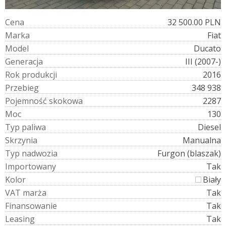
C
e
n
a
32 500.00 PLN
M
a
r
k
a
Fiat
M
o
d
e
l
Ducato
G
e
n
e
r
a
c
j
a
III (2007-)
R
o
k
p
r
o
d
u
k
c
j
i
2016
P
r
z
e
b
i
e
g
348 938
P
o
j
e
m
n
o
ś
ć
s
k
o
k
o
w
a
2287
M
o
c
130
T
y
p
p
a
l
i
w
a
Diesel
S
k
r
z
y
n
i
a
Manualna
T
y
p
n
a
d
w
o
z
i
a
Furgon (blaszak)
I
m
p
o
r
t
o
w
a
n
y
Tak
K
o
l
o
r
Biały
V
A
T
m
a
r
ż
a
Tak
F
i
n
a
n
s
o
w
a
n
i
e
Tak
L
e
a
s
i
n
g
Tak