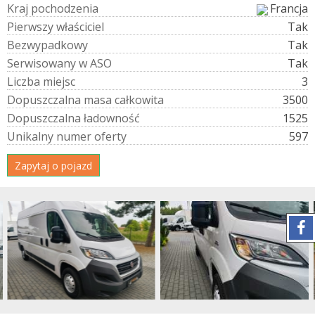
K
r
a
j
p
o
c
h
o
d
z
e
n
i
a
Francja
P
i
e
r
w
s
z
y
w
ł
a
ś
c
i
c
i
e
l
Tak
B
e
z
w
y
p
a
d
k
o
w
y
Tak
S
e
r
w
i
s
o
w
a
n
y
w
A
S
O
Tak
L
i
c
z
b
a
m
i
e
j
s
c
3
D
o
p
u
s
z
c
z
a
l
n
a
m
a
s
a
c
a
ł
k
o
w
i
t
a
3500
D
o
p
u
s
z
c
z
a
l
n
a
ł
a
d
o
w
n
o
ś
ć
1525
U
n
i
k
a
l
n
y
n
u
m
e
r
o
f
e
r
t
y
597
Zapytaj o pojazd