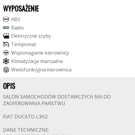
WYPOSAŻENIE
A
B
S
R
a
d
i
o
E
l
e
k
t
r
y
c
z
n
e
s
z
y
b
y
T
e
m
p
o
m
a
t
W
s
p
o
m
a
g
a
n
i
e
k
i
e
r
o
w
n
i
c
y
K
l
i
m
a
t
y
z
a
c
j
a
m
a
n
u
a
l
n
a
W
i
e
l
o
f
u
n
k
c
y
j
n
a
k
i
e
r
o
w
n
i
c
a
OPIS
SALON SAMOCHODÓW DOSTAWCZYCH MA DO
ZAOFEROWANIA PAŃSTWU
FIAT DUCATO L3H2
DANE TECHNICZNE: