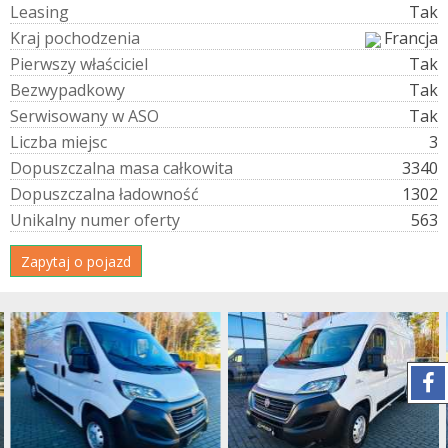
L
e
a
s
i
n
g
Tak
K
r
a
j
p
o
c
h
o
d
z
e
n
i
a
Francja
P
i
e
r
w
s
z
y
w
ł
a
ś
c
i
c
i
e
l
Tak
B
e
z
w
y
p
a
d
k
o
w
y
Tak
S
e
r
w
i
s
o
w
a
n
y
w
A
S
O
Tak
L
i
c
z
b
a
m
i
e
j
s
c
3
D
o
p
u
s
z
c
z
a
l
n
a
m
a
s
a
c
a
ł
k
o
w
i
t
a
3340
D
o
p
u
s
z
c
z
a
l
n
a
ł
a
d
o
w
n
o
ś
ć
1302
U
n
i
k
a
l
n
y
n
u
m
e
r
o
f
e
r
t
y
563
Zapytaj o pojazd