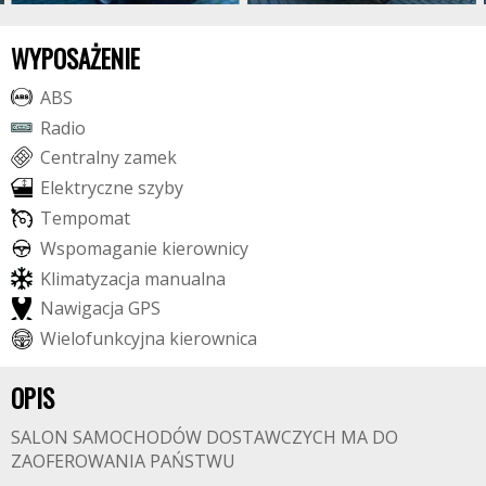
WYPOSAŻENIE
A
B
S
R
a
d
i
o
C
e
n
t
r
a
l
n
y
z
a
m
e
k
E
l
e
k
t
r
y
c
z
n
e
s
z
y
b
y
T
e
m
p
o
m
a
t
W
s
p
o
m
a
g
a
n
i
e
k
i
e
r
o
w
n
i
c
y
K
l
i
m
a
t
y
z
a
c
j
a
m
a
n
u
a
l
n
a
N
a
w
i
g
a
c
j
a
G
P
S
W
i
e
l
o
f
u
n
k
c
y
j
n
a
k
i
e
r
o
w
n
i
c
a
OPIS
SALON SAMOCHODÓW DOSTAWCZYCH MA DO
ZAOFEROWANIA PAŃSTWU