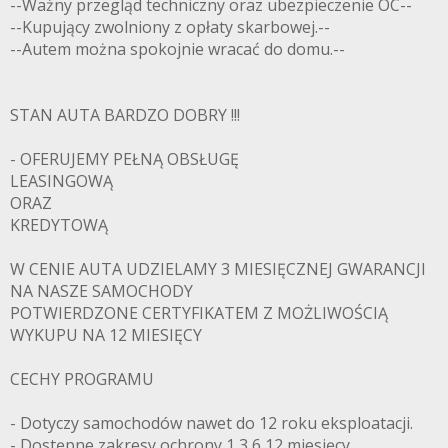
--Ważny przegląd techniczny oraz ubezpieczenie OC--
--Kupujący zwolniony z opłaty skarbowej.--
--Autem można spokojnie wracać do domu.--
STAN AUTA BARDZO DOBRY !!!
- OFERUJEMY PEŁNĄ OBSŁUGĘ
LEASINGOWĄ
ORAZ
KREDYTOWĄ
W CENIE AUTA UDZIELAMY 3 MIESIĘCZNEJ GWARANCJI
NA NASZE SAMOCHODY
POTWIERDZONE CERTYFIKATEM Z MOŻLIWOŚCIĄ
WYKUPU NA 12 MIESIĘCY
CECHY PROGRAMU
- Dotyczy samochodów nawet do 12 roku eksploatacji.
- Dostępne zakresy ochrony 1,3,6,12 miesięcy .