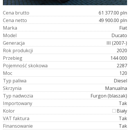
C
e
n
a
b
r
u
t
t
o
61 377.00 pln
C
e
n
a
n
e
t
t
o
49 900.00 pln
M
a
r
k
a
Fiat
M
o
d
e
l
Ducato
G
e
n
e
r
a
c
j
a
III (2007-)
R
o
k
p
r
o
d
u
k
c
j
i
2020
P
r
z
e
b
i
e
g
144 000
P
o
j
e
m
n
o
ś
ć
s
k
o
k
o
w
a
2287
M
o
c
120
T
y
p
p
a
l
i
w
a
Diesel
S
k
r
z
y
n
i
a
Manualna
T
y
p
n
a
d
w
o
z
i
a
Furgon (blaszak)
I
m
p
o
r
t
o
w
a
n
y
Tak
K
o
l
o
r
Biały
V
A
T
f
a
k
t
u
r
a
Tak
F
i
n
a
n
s
o
w
a
n
i
e
Tak